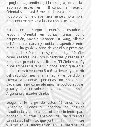
hipoglicemia, tendinitis, fibromialgía, pesadillas,
insomnio, estrés, en fin!!! conocí la Tradición
Oriental y en casi 6 meses de tratamiento sentí
no solo como mejoraba físicamente sino también
emocionalmente, veía la vida con otros ojos.
Así que de ahí surgió mi interés de estudiar la
Filosofía Oriental en varias ramas como
Acupresión, Masaje Sanador, Qi Gong, Alkimia
del Alimento, danza y sonido terapéutico, entre
otras. Y luego de 7 años de estudio y practicas,
tome la decisión de arriesgarme a dejar 10 años
como Asesora de Comunicaciones y Prensa en
empresas privadas y publicas y "El Cielo hablo" y
pude empezar a tener un consultorio que en el
primer mes tuve como 5 o 6 pacientes y a partir
del segundo mes y a la fecha he perdido la
cuenta a cuantas personas no solo como
pacientes, sino como alumnos he podido ayudar,
guiar y servir no solo en Colombia sino también
Argentina y Estados Unidos.
Luego, a lo largo de estos 16 años como
Terapeuta, Coach y Sanadora he seguido
estudiando y ampliando mi conocimiento para
brindar un gran abanico de herramientas
sanadoras holísticas que ya Ustedes pueden ver
y ampliar la información en la pestaña de